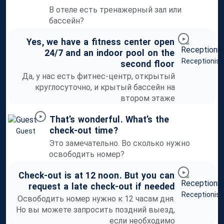
В отеле есть тренажерный зал или
бассейн?
Yes
,
we
have
a
fitness
center
open
24/7
and
an
indoor
pool
on
the
Receptionist
second
floor
Да, у нас есть фитнес-центр, открытый
круглосуточно, и крытый бассейн на
втором этаже
That’s
wonderful
.
What’s
the
check-out
time
?
Guest
Это замечательно. Во сколько нужно
освободить номер?
Check-out
is
at
12
noon
.
But
you
can
request
a
late
check-out
if
needed
Receptionist
Освободить номер нужно к 12 часам дня.
Но вы можете запросить поздний выезд,
если необходимо