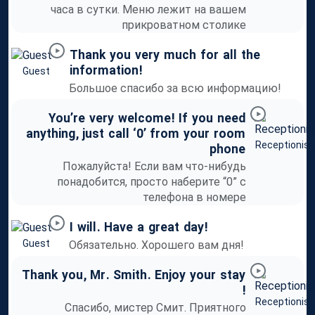
часа в сутки. Меню лежит на вашем
прикроватном столике
Thank
you
very
much
for
all
the
information
!
Guest
Большое спасибо за всю информацию!
You’re
very
welcome
!
If
you
need
anything
,
just
call
‘0’
from
your
room
Receptionist
phone
Пожалуйста! Если вам что-нибудь
понадобится, просто наберите “0” с
телефона в номере
I
will
.
Have
a
great
day
!
Guest
Обязательно. Хорошего вам дня!
Thank
you
,
Mr
.
Smith
.
Enjoy
your
stay
!
Receptionist
Спасибо, мистер Смит. Приятного