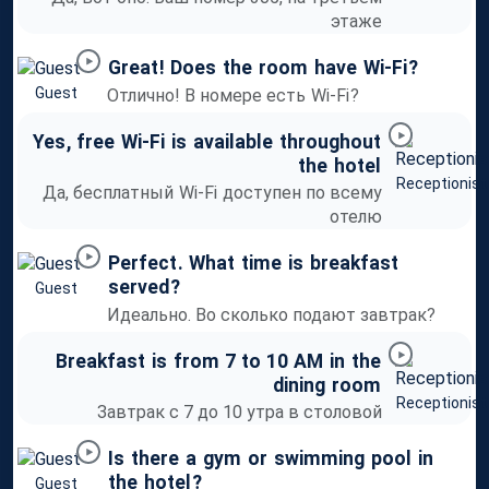
этаже
Great
!
Does
the
room
have
Wi-Fi
?
Guest
Отлично! В номере есть
Wi-Fi
?
Yes
,
free
Wi-Fi
is
available
throughout
the
hotel
Receptionist
Да, бесплатный
Wi-Fi
доступен по всему
отелю
Perfect
.
What
time
is
breakfast
served
?
Guest
Идеально. Во сколько подают завтрак?
Breakfast
is
from
7
to
10
AM
in
the
dining
room
Receptionist
Завтрак с 7 до 10 утра в столовой
Is
there
a
gym
or
swimming
pool
in
the
hotel
?
Guest