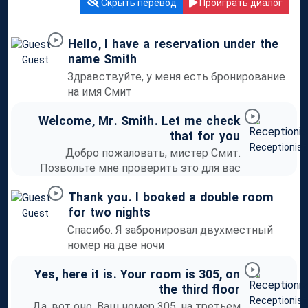
Скрыть перевод
Проиграть диалог
Hello
,
I
have
a
reservation
under
the
name
Smith
Guest
Здравствуйте, у меня есть бронирование
на имя Смит
Welcome
,
Mr
.
Smith
.
Let
me
check
that
for
you
Receptionist
Добро пожаловать, мистер Смит.
Позвольте мне проверить это для вас
Thank
you
.
I
booked
a
double
room
for
two
nights
Guest
Спасибо. Я забронировал двухместный
номер на две ночи
Yes
,
here
it
is
.
Your
room
is
305,
on
the
third
floor
Receptionist
Да, вот оно. Ваш номер 305, на третьем