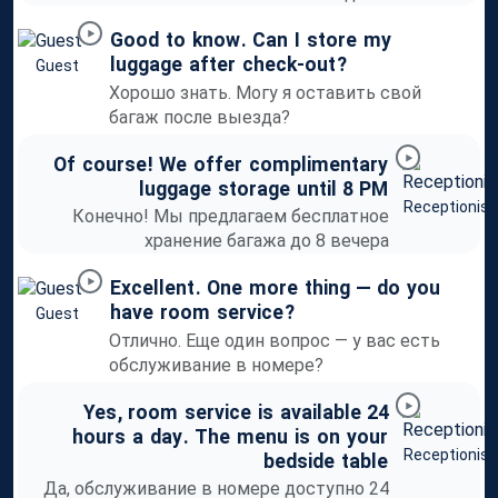
Good
to
know
.
Can
I
store
my
luggage
after
check-out
?
Guest
Хорошо знать. Могу я оставить свой
багаж после выезда?
Of
course
!
We
offer
complimentary
luggage
storage
until
8
PM
Receptionist
Конечно! Мы предлагаем бесплатное
хранение багажа до 8 вечера
Excellent
.
One
more
thing
—
do
you
have
room
service
?
Guest
Отлично. Еще один вопрос — у вас есть
обслуживание в номере?
Yes
,
room
service
is
available
24
hours
a
day
.
The
menu
is
on
your
Receptionist
bedside
table
Да, обслуживание в номере доступно 24