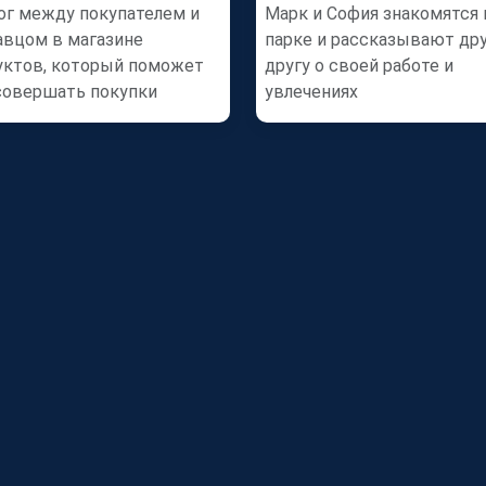
ог между покупателем и
Марк и София знакомятся 
авцом в магазине
парке и рассказывают др
уктов, который поможет
другу о своей работе и
совершать покупки
увлечениях