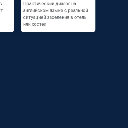
в
Практический диалог на
уг
английском языке с реальной
ситуацией заселения в отель
или хостел